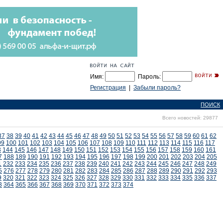
Имя:
Пароль:
Регистрация
|
Забыли пароль?
ПОИСК
Всего новостей: 29877
37
38
39
40
41
42
43
44
45
46
47
48
49
50
51
52
53
54
55
56
57
58
59
60
61
62
99
100
101
102
103
104
105
106
107
108
109
110
111
112
113
114
115
116
117
3
144
145
146
147
148
149
150
151
152
153
154
155
156
157
158
159
160
161
7
188
189
190
191
192
193
194
195
196
197
198
199
200
201
202
203
204
205
1
232
233
234
235
236
237
238
239
240
241
242
243
244
245
246
247
248
249
5
276
277
278
279
280
281
282
283
284
285
286
287
288
289
290
291
292
293
9
320
321
322
323
324
325
326
327
328
329
330
331
332
333
334
335
336
337
3
364
365
366
367
368
369
370
371
372
373
374