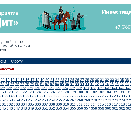
БОМ
РАБОТА
новостей
11
12
13
14
15
16
17
18
19
20
21
22
23
24
25
26
27
28
29
30
31
32
33
34
35
36
73
74
75
76
77
78
79
80
81
82
83
84
85
86
87
88
89
90
91
92
93
94
95
96
97
98
125
126
127
128
129
130
131
132
133
134
135
136
137
138
139
140
141
142
14
169
170
171
172
173
174
175
176
177
178
179
180
181
182
183
184
185
186
18
213
214
215
216
217
218
219
220
221
222
223
224
225
226
227
228
229
230
23
257
258
259
260
261
262
263
264
265
266
267
268
269
270
271
272
273
274
27
301
302
303
304
305
306
307
308
309
310
311
312
313
314
315
316
317
318
31
345
346
347
348
349
350
351
352
353
354
355
356
357
358
359
360
361
362
36