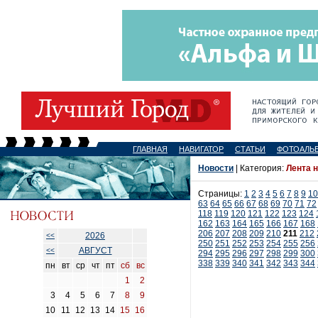
ГЛАВНАЯ
НАВИГАТОР
СТАТЬИ
ФОТОАЛЬ
Новости
| Категория:
Лента 
Страницы:
1
2
3
4
5
6
7
8
9
10
63
64
65
66
67
68
69
70
71
72
118
119
120
121
122
123
124
162
163
164
165
166
167
168
206
207
208
209
210
211
212
2026
<<
250
251
252
253
254
255
256
АВГУСТ
<<
294
295
296
297
298
299
300
338
339
340
341
342
343
344
пн
вт
ср
чт
пт
сб
вс
1
2
3
4
5
6
7
8
9
10
11
12
13
14
15
16