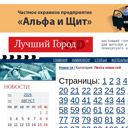
ГЛАВНАЯ
НАВИГАТОР
СТАТЬИ
ФОТОАЛЬ
Новости
| Категория:
Лента новостей
Страницы:
1
2
3
4
20
21
22
23
24
25
2026
<<
39
40
41
42
43
44
АВГУСТ
<<
пн
вт
ср
чт
пт
сб
вс
58
59
60
61
62
63
1
2
77
78
79
80
81
82
3
4
5
6
7
8
9
10
11
12
13
14
15
16