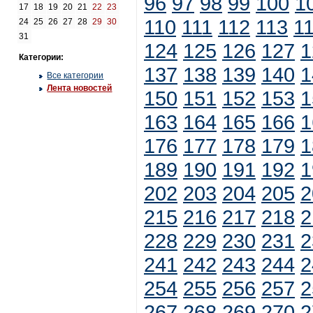
96
97
98
99
100
1
17
18
19
20
21
22
23
110
111
112
113
1
24
25
26
27
28
29
30
31
124
125
126
127
1
Категории:
137
138
139
140
1
Все категории
Лента новостей
150
151
152
153
1
163
164
165
166
1
176
177
178
179
1
189
190
191
192
1
202
203
204
205
2
215
216
217
218
2
228
229
230
231
2
241
242
243
244
2
254
255
256
257
2
267
268
269
270
2