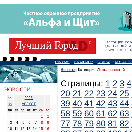
ГЛАВНАЯ
НАВИГАТОР
СТАТЬИ
ФОТОАЛЬ
Новости
| Категория:
Лента новостей
Страницы:
1
2
3
4
20
21
22
23
24
25
2026
<<
39
40
41
42
43
44
АВГУСТ
<<
пн
вт
ср
чт
пт
сб
вс
58
59
60
61
62
63
1
2
77
78
79
80
81
82
3
4
5
6
7
8
9
10
11
12
13
14
15
16