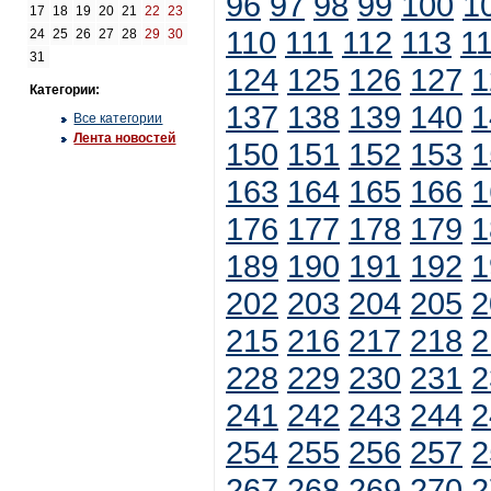
96
97
98
99
100
1
17
18
19
20
21
22
23
110
111
112
113
1
24
25
26
27
28
29
30
31
124
125
126
127
1
Категории:
137
138
139
140
1
Все категории
Лента новостей
150
151
152
153
1
163
164
165
166
1
176
177
178
179
1
189
190
191
192
1
202
203
204
205
2
215
216
217
218
2
228
229
230
231
2
241
242
243
244
2
254
255
256
257
2
267
268
269
270
2