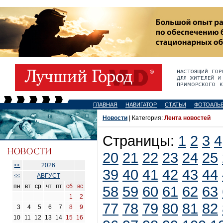
ГЛАВНАЯ
НАВИГАТОР
СТАТЬИ
ФОТОАЛЬ
Новости
| Категория:
Лента новостей
Страницы:
1
2
3
4
20
21
22
23
24
25
2026
<<
39
40
41
42
43
44
АВГУСТ
<<
пн
вт
ср
чт
пт
сб
вс
58
59
60
61
62
63
1
2
77
78
79
80
81
82
3
4
5
6
7
8
9
10
11
12
13
14
15
16