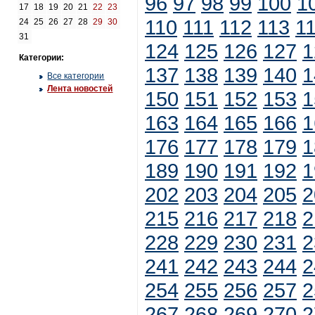
96
97
98
99
100
1
17
18
19
20
21
22
23
110
111
112
113
1
24
25
26
27
28
29
30
31
124
125
126
127
1
Категории:
137
138
139
140
1
Все категории
Лента новостей
150
151
152
153
1
163
164
165
166
1
176
177
178
179
1
189
190
191
192
1
202
203
204
205
2
215
216
217
218
2
228
229
230
231
2
241
242
243
244
2
254
255
256
257
2
267
268
269
270
2