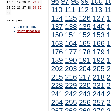
96
97
98
99
100
1
17
18
19
20
21
22
23
110
111
112
113
1
24
25
26
27
28
29
30
31
124
125
126
127
1
Категории:
137
138
139
140
1
Все категории
Лента новостей
150
151
152
153
1
163
164
165
166
1
176
177
178
179
1
189
190
191
192
1
202
203
204
205
2
215
216
217
218
2
228
229
230
231
2
241
242
243
244
2
254
255
256
257
2
267
268
269
270
2