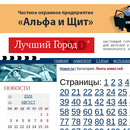
ГЛАВНАЯ
НАВИГАТОР
СТАТЬИ
ФОТОАЛЬ
Новости
| Категория:
Лента новостей
Страницы:
1
2
3
4
20
21
22
23
24
25
2026
<<
39
40
41
42
43
44
АВГУСТ
<<
пн
вт
ср
чт
пт
сб
вс
58
59
60
61
62
63
1
2
77
78
79
80
81
82
3
4
5
6
7
8
9
10
11
12
13
14
15
16