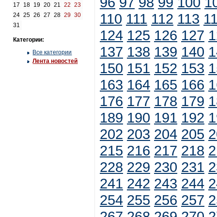
96
97
98
99
100
1
17
18
19
20
21
22
23
110
111
112
113
1
24
25
26
27
28
29
30
31
124
125
126
127
1
Категории:
137
138
139
140
1
Все категории
Лента новостей
150
151
152
153
1
163
164
165
166
1
176
177
178
179
1
189
190
191
192
1
202
203
204
205
2
215
216
217
218
2
228
229
230
231
2
241
242
243
244
2
254
255
256
257
2
267
268
269
270
2