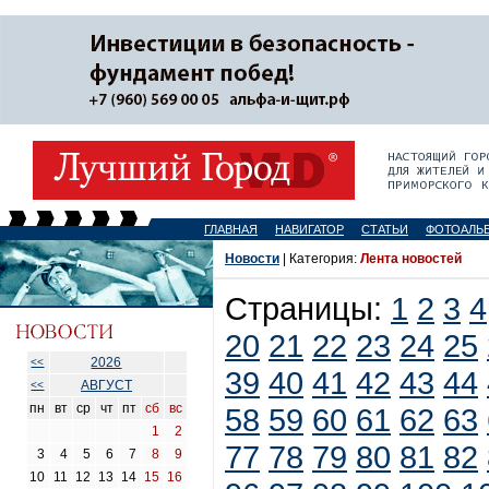
ГЛАВНАЯ
НАВИГАТОР
СТАТЬИ
ФОТОАЛЬ
Новости
| Категория:
Лента новостей
Страницы:
1
2
3
4
20
21
22
23
24
25
2026
<<
39
40
41
42
43
44
АВГУСТ
<<
пн
вт
ср
чт
пт
сб
вс
58
59
60
61
62
63
1
2
77
78
79
80
81
82
3
4
5
6
7
8
9
10
11
12
13
14
15
16