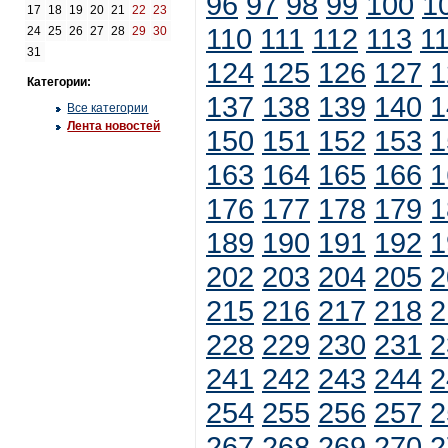
96
97
98
99
100
1
17
18
19
20
21
22
23
110
111
112
113
1
24
25
26
27
28
29
30
31
124
125
126
127
1
Категории:
137
138
139
140
1
Все категории
Лента новостей
150
151
152
153
1
163
164
165
166
1
176
177
178
179
1
189
190
191
192
1
202
203
204
205
2
215
216
217
218
2
228
229
230
231
2
241
242
243
244
2
254
255
256
257
2
267
268
269
270
2