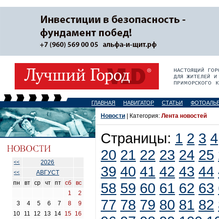
ГЛАВНАЯ
НАВИГАТОР
СТАТЬИ
ФОТОАЛЬ
Новости
| Категория:
Лента новостей
Страницы:
1
2
3
4
20
21
22
23
24
25
2026
<<
39
40
41
42
43
44
АВГУСТ
<<
пн
вт
ср
чт
пт
сб
вс
58
59
60
61
62
63
1
2
77
78
79
80
81
82
3
4
5
6
7
8
9
10
11
12
13
14
15
16