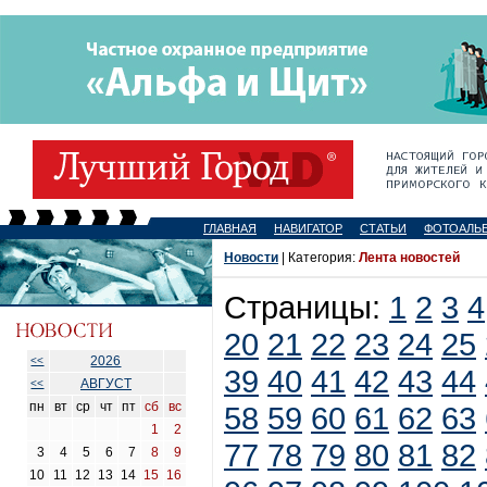
ГЛАВНАЯ
НАВИГАТОР
СТАТЬИ
ФОТОАЛЬ
Новости
| Категория:
Лента новостей
Страницы:
1
2
3
4
20
21
22
23
24
25
2026
<<
39
40
41
42
43
44
АВГУСТ
<<
пн
вт
ср
чт
пт
сб
вс
58
59
60
61
62
63
1
2
77
78
79
80
81
82
3
4
5
6
7
8
9
10
11
12
13
14
15
16