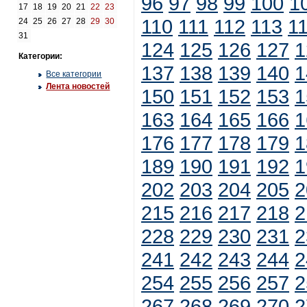
96
97
98
99
100
1
17
18
19
20
21
22
23
110
111
112
113
1
24
25
26
27
28
29
30
31
124
125
126
127
1
Категории:
137
138
139
140
1
Все категории
Лента новостей
150
151
152
153
1
163
164
165
166
1
176
177
178
179
1
189
190
191
192
1
202
203
204
205
2
215
216
217
218
2
228
229
230
231
2
241
242
243
244
2
254
255
256
257
2
267
268
269
270
2