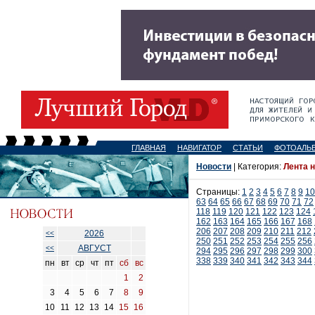
ГЛАВНАЯ
НАВИГАТОР
СТАТЬИ
ФОТОАЛЬ
Новости
| Категория:
Лента 
Страницы:
1
2
3
4
5
6
7
8
9
10
63
64
65
66
67
68
69
70
71
72
118
119
120
121
122
123
124
162
163
164
165
166
167
168
206
207
208
209
210
211
212
2026
<<
250
251
252
253
254
255
256
АВГУСТ
<<
294
295
296
297
298
299
300
338
339
340
341
342
343
344
пн
вт
ср
чт
пт
сб
вс
1
2
3
4
5
6
7
8
9
10
11
12
13
14
15
16