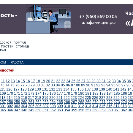
БОМ
РАБОТА
новостей
11
12
13
14
15
16
17
18
19
20
21
22
23
24
25
26
27
28
29
30
31
32
33
34
35
36
73
74
75
76
77
78
79
80
81
82
83
84
85
86
87
88
89
90
91
92
93
94
95
96
97
98
125
126
127
128
129
130
131
132
133
134
135
136
137
138
139
140
141
142
14
169
170
171
172
173
174
175
176
177
178
179
180
181
182
183
184
185
186
18
213
214
215
216
217
218
219
220
221
222
223
224
225
226
227
228
229
230
23
257
258
259
260
261
262
263
264
265
266
267
268
269
270
271
272
273
274
27
301
302
303
304
305
306
307
308
309
310
311
312
313
314
315
316
317
318
31
345
346
347
348
349
350
351
352
353
354
355
356
357
358
359
360
361
362
36