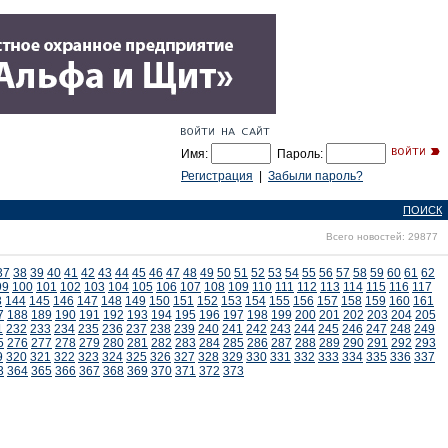
Имя:
Пароль:
Регистрация
|
Забыли пароль?
ПОИСК
Всего новостей: 29877
37
38
39
40
41
42
43
44
45
46
47
48
49
50
51
52
53
54
55
56
57
58
59
60
61
62
99
100
101
102
103
104
105
106
107
108
109
110
111
112
113
114
115
116
117
3
144
145
146
147
148
149
150
151
152
153
154
155
156
157
158
159
160
161
7
188
189
190
191
192
193
194
195
196
197
198
199
200
201
202
203
204
205
1
232
233
234
235
236
237
238
239
240
241
242
243
244
245
246
247
248
249
5
276
277
278
279
280
281
282
283
284
285
286
287
288
289
290
291
292
293
9
320
321
322
323
324
325
326
327
328
329
330
331
332
333
334
335
336
337
3
364
365
366
367
368
369
370
371
372
373