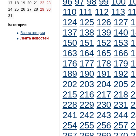
96
97
98
99
100
1
17
18
19
20
21
22
23
110
111
112
113
1
24
25
26
27
28
29
30
31
124
125
126
127
1
Категории:
137
138
139
140
1
Все категории
Лента новостей
150
151
152
153
1
163
164
165
166
1
176
177
178
179
1
189
190
191
192
1
202
203
204
205
2
215
216
217
218
2
228
229
230
231
2
241
242
243
244
2
254
255
256
257
2
267
268
269
270
2