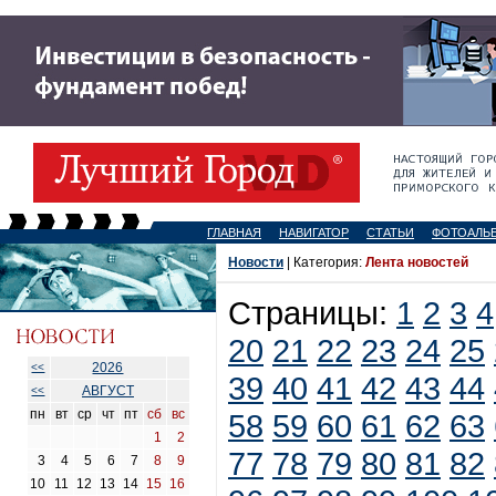
ГЛАВНАЯ
НАВИГАТОР
СТАТЬИ
ФОТОАЛЬ
Новости
| Категория:
Лента новостей
Страницы:
1
2
3
4
20
21
22
23
24
25
2026
<<
39
40
41
42
43
44
АВГУСТ
<<
пн
вт
ср
чт
пт
сб
вс
58
59
60
61
62
63
1
2
77
78
79
80
81
82
3
4
5
6
7
8
9
10
11
12
13
14
15
16