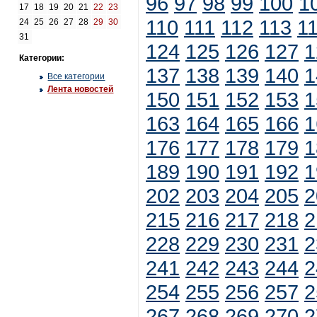
96
97
98
99
100
1
17
18
19
20
21
22
23
110
111
112
113
1
24
25
26
27
28
29
30
31
124
125
126
127
1
Категории:
137
138
139
140
1
Все категории
Лента новостей
150
151
152
153
1
163
164
165
166
1
176
177
178
179
1
189
190
191
192
1
202
203
204
205
2
215
216
217
218
2
228
229
230
231
2
241
242
243
244
2
254
255
256
257
2
267
268
269
270
2