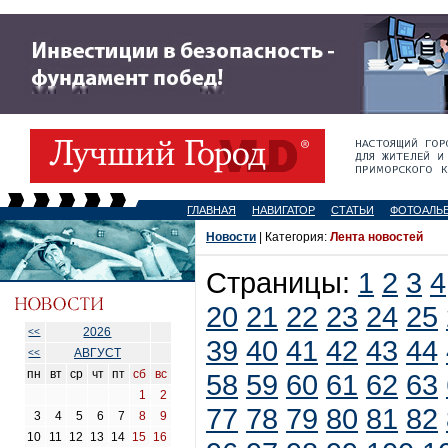
ГЛАВНАЯ
НАВИГАТОР
СТАТЬИ
ФОТОАЛЬ
Новости
| Категория:
Лента новостей
Страницы:
1
2
3
4
20
21
22
23
24
25
2026
<<
39
40
41
42
43
44
АВГУСТ
<<
пн
вт
ср
чт
пт
сб
вс
58
59
60
61
62
63
1
2
77
78
79
80
81
82
3
4
5
6
7
8
9
10
11
12
13
14
15
16