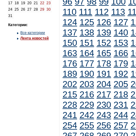
96
97
98
99
100
1
17
18
19
20
21
22
23
110
111
112
113
1
24
25
26
27
28
29
30
31
124
125
126
127
1
Категории:
137
138
139
140
1
Все категории
Лента новостей
150
151
152
153
1
163
164
165
166
1
176
177
178
179
1
189
190
191
192
1
202
203
204
205
2
215
216
217
218
2
228
229
230
231
2
241
242
243
244
2
254
255
256
257
2
267
268
269
270
2