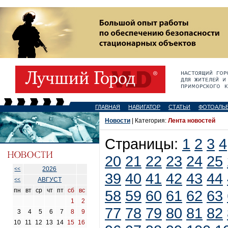
ГЛАВНАЯ
НАВИГАТОР
СТАТЬИ
ФОТОАЛЬ
Новости
| Категория:
Лента новостей
Страницы:
1
2
3
4
20
21
22
23
24
25
2026
<<
39
40
41
42
43
44
АВГУСТ
<<
пн
вт
ср
чт
пт
сб
вс
58
59
60
61
62
63
1
2
77
78
79
80
81
82
3
4
5
6
7
8
9
10
11
12
13
14
15
16