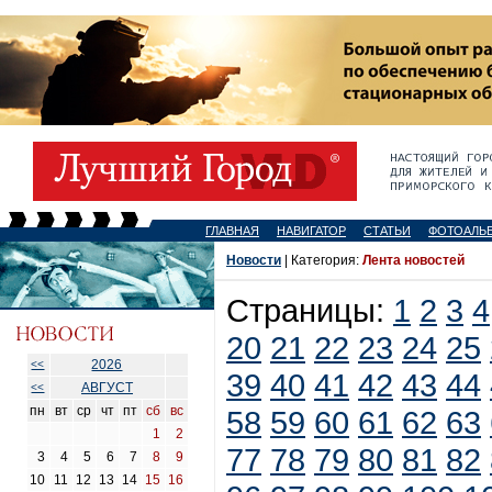
ГЛАВНАЯ
НАВИГАТОР
СТАТЬИ
ФОТОАЛЬ
Новости
| Категория:
Лента новостей
Страницы:
1
2
3
4
20
21
22
23
24
25
2026
<<
39
40
41
42
43
44
АВГУСТ
<<
пн
вт
ср
чт
пт
сб
вс
58
59
60
61
62
63
1
2
77
78
79
80
81
82
3
4
5
6
7
8
9
10
11
12
13
14
15
16