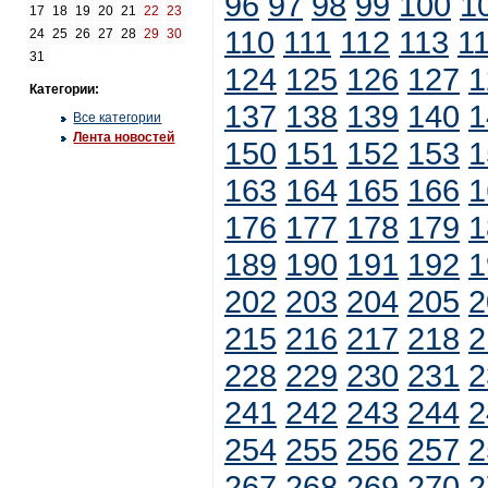
96
97
98
99
100
1
17
18
19
20
21
22
23
110
111
112
113
1
24
25
26
27
28
29
30
31
124
125
126
127
1
Категории:
137
138
139
140
1
Все категории
Лента новостей
150
151
152
153
1
163
164
165
166
1
176
177
178
179
1
189
190
191
192
1
202
203
204
205
2
215
216
217
218
2
228
229
230
231
2
241
242
243
244
2
254
255
256
257
2
267
268
269
270
2