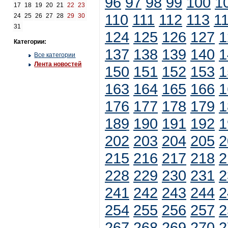
96
97
98
99
100
1
17
18
19
20
21
22
23
110
111
112
113
1
24
25
26
27
28
29
30
31
124
125
126
127
1
Категории:
137
138
139
140
1
Все категории
Лента новостей
150
151
152
153
1
163
164
165
166
1
176
177
178
179
1
189
190
191
192
1
202
203
204
205
2
215
216
217
218
2
228
229
230
231
2
241
242
243
244
2
254
255
256
257
2
267
268
269
270
2