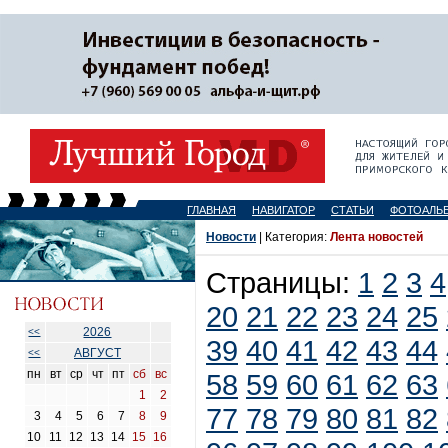
ГЛАВНАЯ
НАВИГАТОР
СТАТЬИ
ФОТОАЛЬ
Новости
| Категория:
Лента новостей
Страницы:
1
2
3
4
20
21
22
23
24
25
2026
<<
39
40
41
42
43
44
АВГУСТ
<<
пн
вт
ср
чт
пт
сб
вс
58
59
60
61
62
63
1
2
77
78
79
80
81
82
3
4
5
6
7
8
9
10
11
12
13
14
15
16