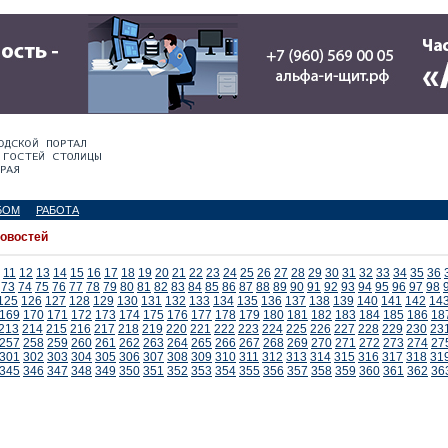
БОМ
РАБОТА
новостей
11
12
13
14
15
16
17
18
19
20
21
22
23
24
25
26
27
28
29
30
31
32
33
34
35
36
73
74
75
76
77
78
79
80
81
82
83
84
85
86
87
88
89
90
91
92
93
94
95
96
97
98
125
126
127
128
129
130
131
132
133
134
135
136
137
138
139
140
141
142
14
169
170
171
172
173
174
175
176
177
178
179
180
181
182
183
184
185
186
18
213
214
215
216
217
218
219
220
221
222
223
224
225
226
227
228
229
230
23
257
258
259
260
261
262
263
264
265
266
267
268
269
270
271
272
273
274
27
301
302
303
304
305
306
307
308
309
310
311
312
313
314
315
316
317
318
31
345
346
347
348
349
350
351
352
353
354
355
356
357
358
359
360
361
362
36