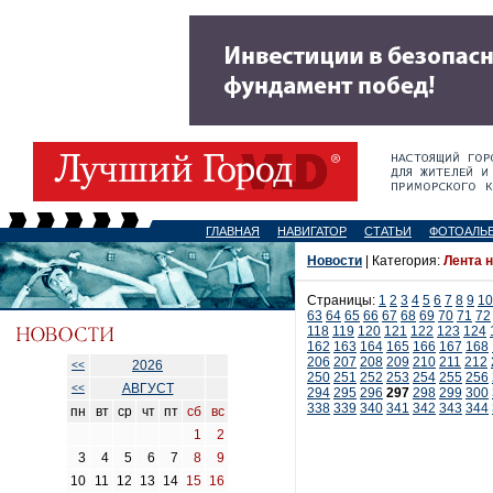
ГЛАВНАЯ
НАВИГАТОР
СТАТЬИ
ФОТОАЛЬ
Новости
| Категория:
Лента 
Страницы:
1
2
3
4
5
6
7
8
9
10
63
64
65
66
67
68
69
70
71
72
118
119
120
121
122
123
124
162
163
164
165
166
167
168
206
207
208
209
210
211
212
2026
<<
250
251
252
253
254
255
256
АВГУСТ
<<
294
295
296
297
298
299
300
338
339
340
341
342
343
344
пн
вт
ср
чт
пт
сб
вс
1
2
3
4
5
6
7
8
9
10
11
12
13
14
15
16