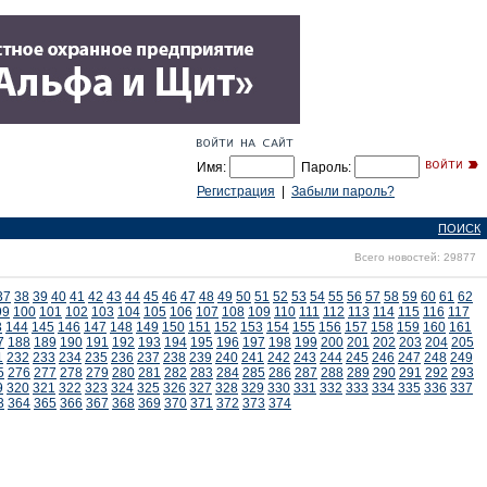
Имя:
Пароль:
Регистрация
|
Забыли пароль?
ПОИСК
Всего новостей: 29877
37
38
39
40
41
42
43
44
45
46
47
48
49
50
51
52
53
54
55
56
57
58
59
60
61
62
99
100
101
102
103
104
105
106
107
108
109
110
111
112
113
114
115
116
117
3
144
145
146
147
148
149
150
151
152
153
154
155
156
157
158
159
160
161
7
188
189
190
191
192
193
194
195
196
197
198
199
200
201
202
203
204
205
1
232
233
234
235
236
237
238
239
240
241
242
243
244
245
246
247
248
249
5
276
277
278
279
280
281
282
283
284
285
286
287
288
289
290
291
292
293
9
320
321
322
323
324
325
326
327
328
329
330
331
332
333
334
335
336
337
3
364
365
366
367
368
369
370
371
372
373
374