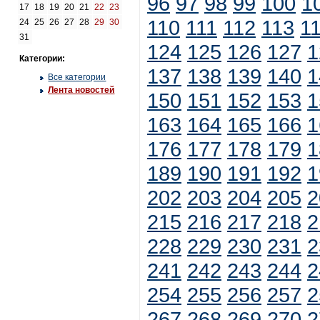
96
97
98
99
100
1
17
18
19
20
21
22
23
110
111
112
113
1
24
25
26
27
28
29
30
31
124
125
126
127
1
Категории:
137
138
139
140
1
Все категории
Лента новостей
150
151
152
153
1
163
164
165
166
1
176
177
178
179
1
189
190
191
192
1
202
203
204
205
2
215
216
217
218
2
228
229
230
231
2
241
242
243
244
2
254
255
256
257
2
267
268
269
270
2