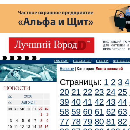
ГЛАВНАЯ
НАВИГАТОР
СТАТЬИ
ФОТОАЛЬ
Новости
| Категория:
Лента новостей
Страницы:
1
2
3
4
20
21
22
23
24
25
2026
<<
39
40
41
42
43
44
АВГУСТ
<<
пн
вт
ср
чт
пт
сб
вс
58
59
60
61
62
63
1
2
77
78
79
80
81
82
3
4
5
6
7
8
9
10
11
12
13
14
15
16