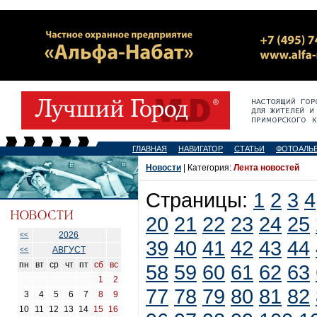
ГЛАВНАЯ
НАВИГАТОР
СТАТЬИ
ФОТОАЛЬ
Новости
| Категория:
Лента новостей
Страницы:
1
2
3
4
20
21
22
23
24
25
2026
<<
39
40
41
42
43
44
АВГУСТ
<<
пн
вт
ср
чт
пт
сб
вс
58
59
60
61
62
63
1
2
77
78
79
80
81
82
3
4
5
6
7
8
9
10
11
12
13
14
15
16