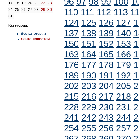
96
97
98
99
100
1
17
18
19
20
21
22
23
110
111
112
113
1
24
25
26
27
28
29
30
31
124
125
126
127
1
Категории:
137
138
139
140
1
Все категории
Лента новостей
150
151
152
153
1
163
164
165
166
1
176
177
178
179
1
189
190
191
192
1
202
203
204
205
2
215
216
217
218
2
228
229
230
231
2
241
242
243
244
2
254
255
256
257
2
267
268
269
270
2